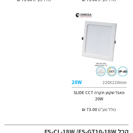
20W
220X220mm
פאנל שקוע תקרה SLIDE CCT
20W
כולל מע"מ
73.00 ₪
קבל FS-CL-18W /FS-GT10-18W