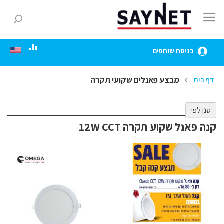
Skip
to
חפ
Content
כניסת שותפים
מבצע פאנלים שקועי תקרה
דף בית
סנן לפי
קנה פאנל שקוע תקרה 12W CCT