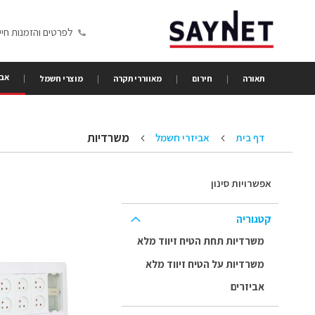
Skip
to
לפרטים והזמנות חייגו 6350680
Content
אבי
תאורה
חירום
מאווררי תקרה
מוצרי חשמל
משרדיות
דף בית
אביזרי חשמל
אפשרויות סינון
קטגוריה
משרדיות תחת הטיח זיווד מלא
משרדיות על הטיח זיווד מלא
אביזרים