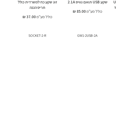
US
שקע USB תואם גוויס 2.1A
זוג שקע כח למשרדית כולל
ד
תריס הגנה
כולל מע"מ
85.00 ₪
כולל מע"מ
37.00 ₪
SOCKET-2-R
GW1-2USB-2A