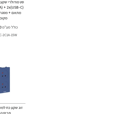
סט מודולרי שקע
מקום
כולל מע"מ
69.00 ₪
C-2C1A-15W
זוג שקע כח למש
תריס הג