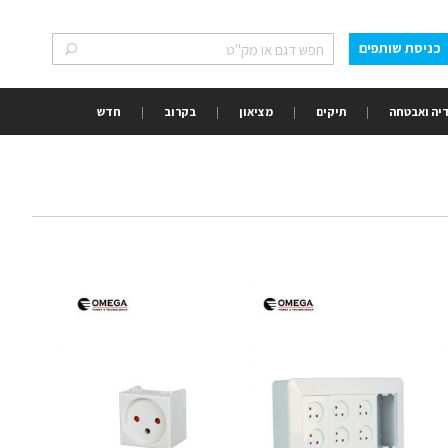
כניסת שותפים
חפש
חפש
יה ואבטחה
תיקים
מציאון
בקרוב
חדש