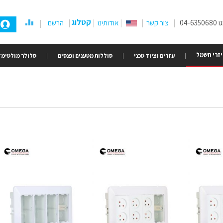
קטלוג
04-
צור קשר
אודותינו
הרשם
זרי חשמל
עזרים וציוד טכני
סוללות מטענים ופנסים
סלולר מולטימד