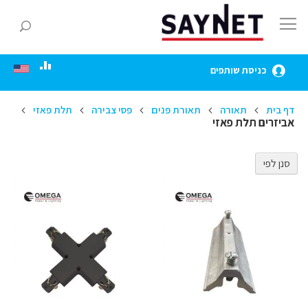
Skip
to
חפ
Content
כניסת שותפים
דף בית
תאורה
תאורת פנים
פסי צבירה
תלת פאזי
אביזרים תלת פאזי
סנן לפי