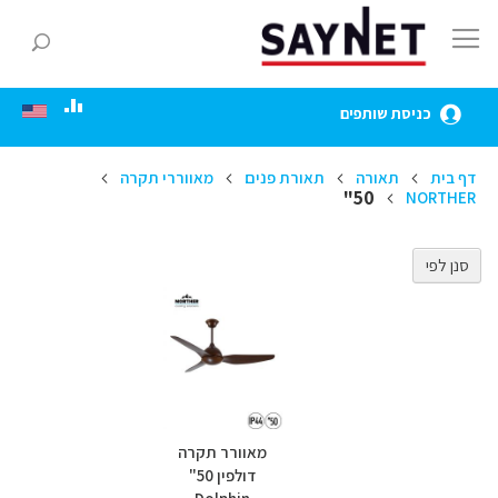
Skip
to
חפ
Content
כניסת שותפים
דף בית
תאורה
תאורת פנים
מאווררי תקרה
50"
NORTHER
סנן לפי
מאוורר תקרה
דולפין 50"