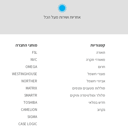
אחריות ושירות מעל הכל
קטגוריות
מותגי החברה
תאורה
FSL
מאווררי תקרה
NVC
חרום
OMEGA
מוצרי חשמל
WESTINGHOUSE
אביזרי חשמל
NORTHER
סוללות מטענים ופנסים
MATRIX
סלולר ומולטימדה ותיקים
SMARTR
חדש במלאי
TOSHIBA
בקרוב
CAMELION
SIGMA
CASE LOGIC