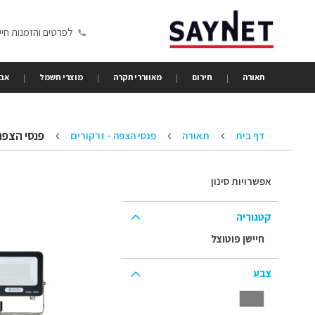
Skip
to
לפרטים והזמנות חייגו 6350680
Content
תאורה
חירום
מאווררי תקרה
מוצרי חשמל
אבי
פנסי הצפה
דף בית
תאורה
פנסי הצפה - זרקורים
אפשרויות סינון
קטגוריה
חיישן פוטוצל
צבע