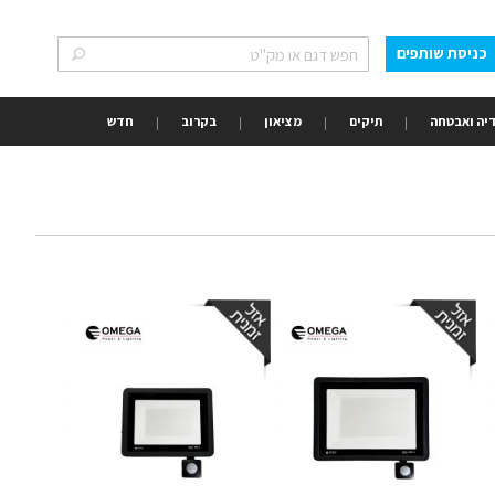
כניסת שותפים
חפש
חפש
יה ואבטחה
תיקים
מציאון
בקרוב
חדש