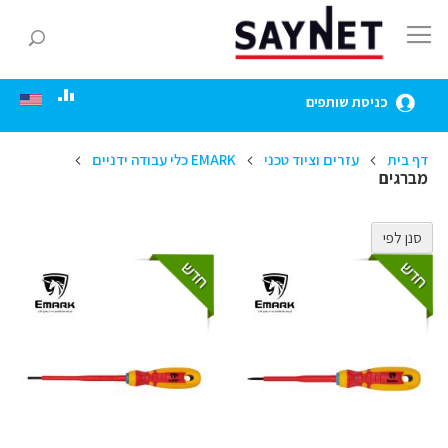
Skip
to
חפ
Content
כניסת שותפים
דף בית
עזרים וציוד טכני
EMARK כלי עבודה ידניים
מברגים
סנן לפי