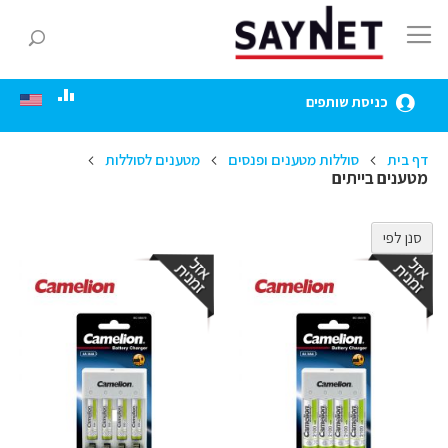
Skip
to
חפ
Content
כניסת שותפים
דף בית
סוללות מטענים ופנסים
מטענים לסוללות
מטענים בייתים
סנן לפי