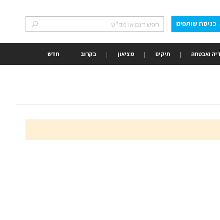
כניסת שותפים
חפש
חפש
יה ואבטחה
תיקים
מציאון
בקרוב
חדש