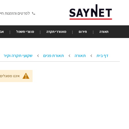
Skip
to
לפרטים והזמנות חייגו 6350680
Content
תאורה
חירום
מאווררי תקרה
מוצרי חשמל
אבי
דף בית
תאורה
תאורת פנים
שקועי תקרה וקיר
איננו מסוגלים