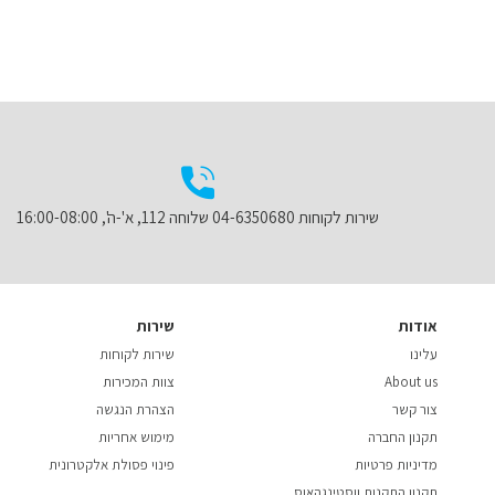
שירות לקוחות 04-6350680 שלוחה 112, א'-ה', 16:00-08:00
אודות
שירות
עלינו
שירות לקוחות
About us
צוות המכירות
צור קשר
הצהרת הנגשה
תקנון החברה
מימוש אחריות
מדיניות פרטיות
פינוי פסולת אלקטרונית
תקנון התקנות ווסטינגהאוס