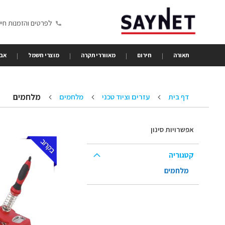
Skip
to
לפרטים והזמנות חייגו 6350680
Content
תאורה
חירום
מאווררי תקרה
מוצרי חשמל
אבי
מלחמים
דף בית
עזרים וציוד טכני
מלחמים
אפשרויות סינון
קטגוריה
מלחמים