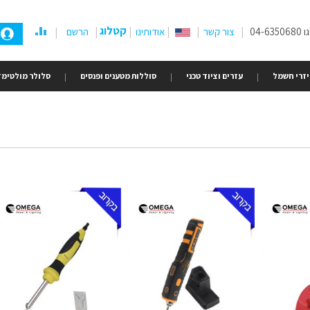
קטלוג
04-
צור קשר
אודותינו
הרשם
זרי חשמל
עזרים וציוד טכני
סוללות מטענים ופנסים
סלולר מולטימד