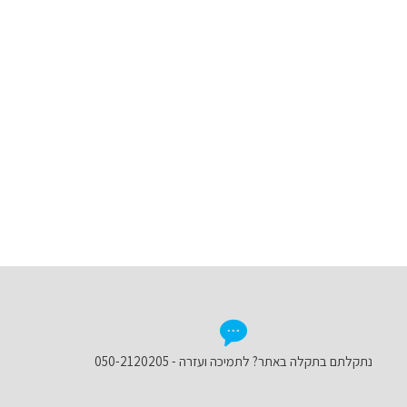
נתקלתם בתקלה באתר? לתמיכה ועזרה - 050-2120205