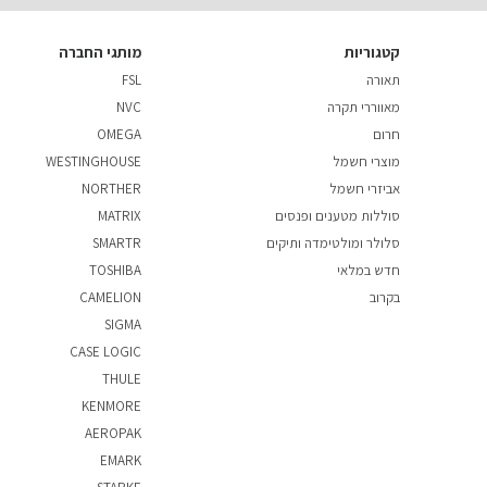
קטגוריות
מותגי החברה
תאורה
FSL
מאווררי תקרה
NVC
חרום
OMEGA
מוצרי חשמל
WESTINGHOUSE
אביזרי חשמל
NORTHER
סוללות מטענים ופנסים
MATRIX
סלולר ומולטימדה ותיקים
SMARTR
חדש במלאי
TOSHIBA
בקרוב
CAMELION
SIGMA
CASE LOGIC
THULE
KENMORE
AEROPAK
EMARK