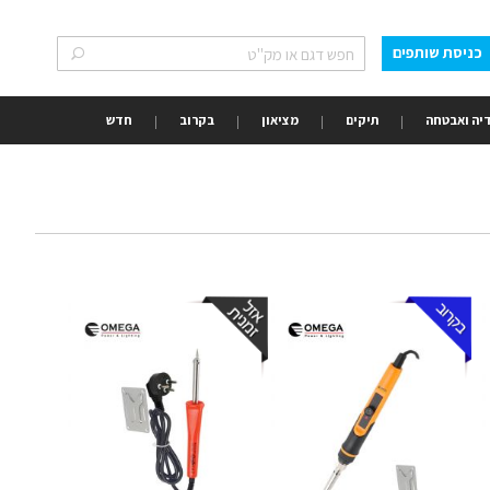
כניסת שותפים
חפש
חפש
יה ואבטחה
תיקים
מציאון
בקרוב
חדש