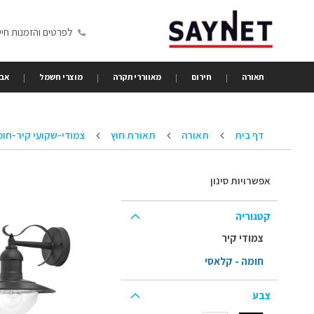
Skip
to
לפרטים והזמנות חייגו 6350680
Content
תאורה
חירום
מאווררי תקרה
מוצרי חשמל
אבי
דף בית
תאורה
תאורת חוץ
צמודי-שקועי קיר-חו
אפשרויות סינון
קטגוריה
צמודי קיר
חומה - קלאסי
צבע