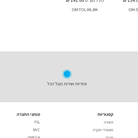
כולל מע"מ
141.00 ₪
OM-TOL-WL-BK
OM-S
אחריות ושירות מעל הכל
קטגוריות
מותגי החברה
תאורה
FSL
מאווררי תקרה
NVC
חרום
OMEGA