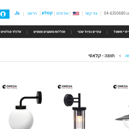
קטלוג
04-
צור קשר
אודותינו
הרשם
זרי חשמל
עזרים וציוד טכני
סוללות מטענים ופנסים
סלולר מולטימד
חומה - קלאסי
מה