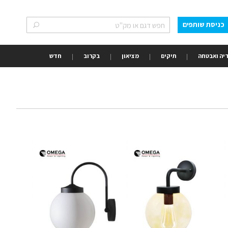
כניסת שותפים
חפש
חפש
יה ואבטחה
תיקים
מציאון
בקרוב
חדש