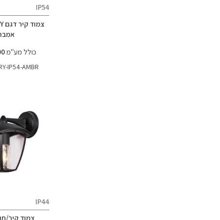
IP54
אמבר
כולל מע"מ
258.00 ₪
RY-IP54-AMBR
IP44
צמוד קיר/חו