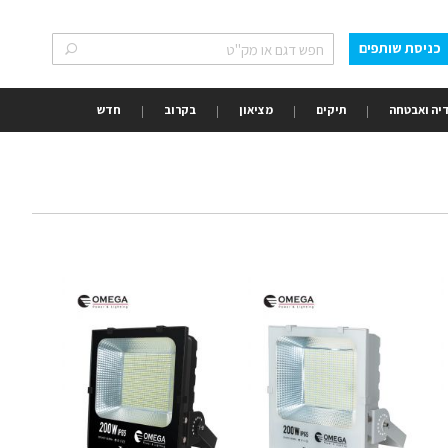
כניסת שותפים
חפש
חפש
יה ואבטחה
תיקים
מציאון
בקרוב
חדש