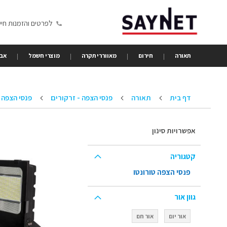
Skip
to
לפרטים והזמנות חייגו 6350680
Content
תאורה
חירום
מאווררי תקרה
מוצרי חשמל
אבי
דף בית
תאורה
פנסי הצפה - זרקורים
פנסי הצפה
אפשרויות סינון
קטגוריה
פנסי הצפה טורונטו
גוון אור
אור יום
אור חם