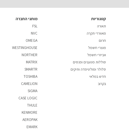
קטגוריות
מותגי החברה
תאורה
FSL
מאווררי תקרה
NVC
חרום
OMEGA
מוצרי חשמל
WESTINGHOUSE
אביזרי חשמל
NORTHER
סוללות מטענים ופנסים
MATRIX
סלולר ומולטימדה ותיקים
SMARTR
חדש במלאי
TOSHIBA
בקרוב
CAMELION
SIGMA
CASE LOGIC
THULE
KENMORE
AEROPAK
EMARK