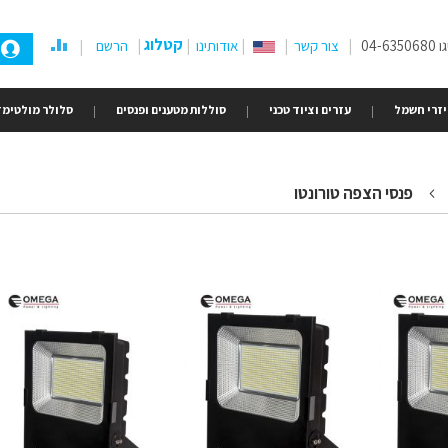
קטלוג
04-
צור קשר
אודותינו
הרשם
זרי חשמל
עזרים וציוד טכני
סוללות מטענים ופנסים
סלולר מולטימד
פנסי הצפה טורונטו