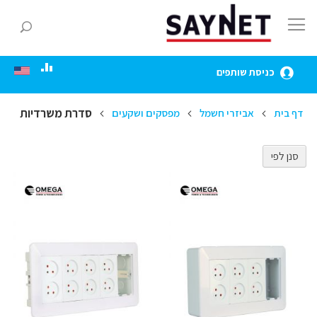
Skip
to
חפ
Content
כניסת שותפים
סדרת משרדיות
דף בית
אביזרי חשמל
מפסקים ושקעים
סנן לפי