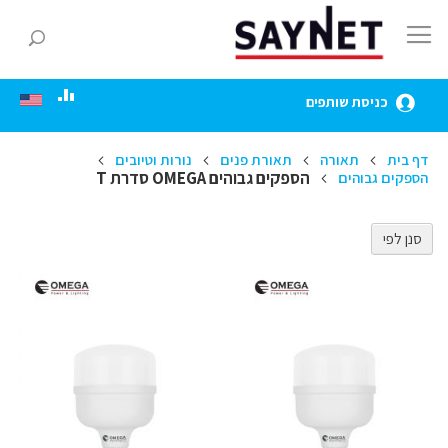
Skip
to
חפ
Content
כניסת שותפים
דף בית
תאורה
תאורת פנים
נורות וטיובים
הספקים גבוהים OMEGA סדרת T
הספקים גבוהים
סנן לפי