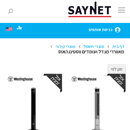
Skip
to
חפ
Content
כניסת שותפים
דף בית
מוצרי חשמל
מוצרי קירור
מאווררי מגדל ועומדים ווסטינגהאוס
סנן לפי