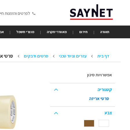
Skip
to
לפרטים והזמנות חייגו 6350680
Content
תאורה
חירום
מאווררי תקרה
מוצרי חשמל
אבי
סרטי אר
דף בית
עזרים וציוד טכני
סרטים ודבקים
אפשרויות סינון
קטגוריה
סרטי אריזה
צבע