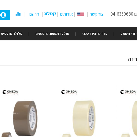
קטלוג
04-
צור קשר
אודותינו
הרשם
זרי חשמל
עזרים וציוד טכני
סוללות מטענים ופנסים
סלולר מולטימד
יזה