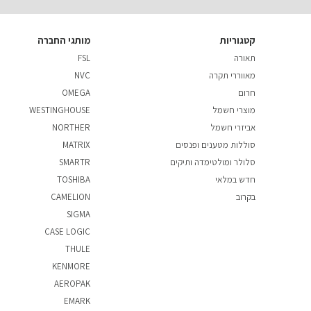
קטגוריות
מותגי החברה
תאורה
FSL
מאווררי תקרה
NVC
חרום
OMEGA
מוצרי חשמל
WESTINGHOUSE
אביזרי חשמל
NORTHER
סוללות מטענים ופנסים
MATRIX
סלולר ומולטימדה ותיקים
SMARTR
חדש במלאי
TOSHIBA
בקרוב
CAMELION
SIGMA
CASE LOGIC
THULE
KENMORE
AEROPAK
EMARK