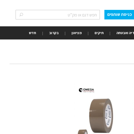
כניסת שותפים
חפש
חפש
יה ואבטחה
תיקים
מציאון
בקרוב
חדש