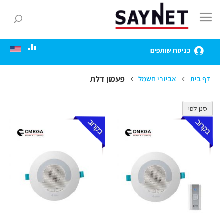
Skip
to
חפ
Content
כניסת שותפים
פעמון דלת
דף בית
אביזרי חשמל
סנן לפי