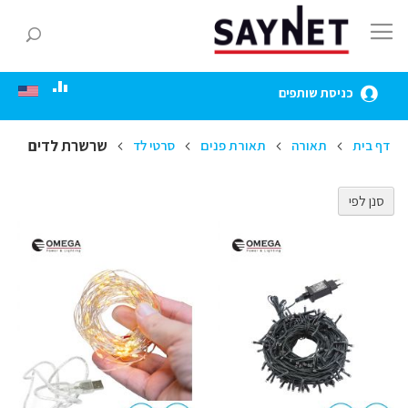
Skip
to
חפ
Content
כניסת שותפים
שרשרת לדים
דף בית
תאורה
תאורת פנים
סרטי לד
סנן לפי