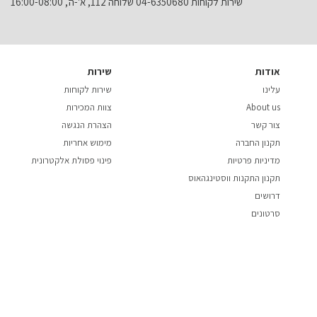
שירות לקוחות 04-6350680 שלוחה 112, א'-ה', 16:00-08:00
אודות
שירות
עלינו
שירות לקוחות
About us
צוות המכירות
צור קשר
הצהרת הנגשה
תקנון החברה
מימוש אחריות
מדיניות פרטיות
פינוי פסולת אלקטרונית
תקנון התקנות ווסטינגהאוס
דרושים
סרטונים