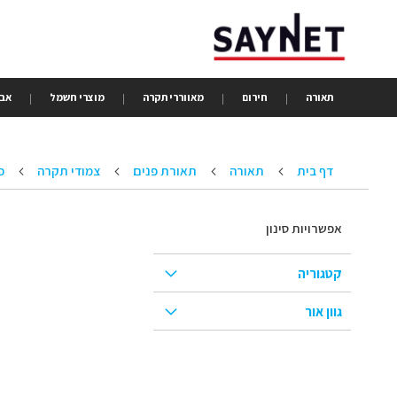
Skip
to
Content
תאורה
חירום
מאווררי תקרה
מוצרי חשמל
אבי
דף בית
תאורה
תאורת פנים
צמודי תקרה
פ
אפשרויות סינון
קטגוריה
גוון אור