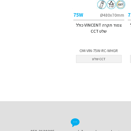
75W
7
Ø480x70mm
לל
צמוד תקרה VINCENT כולל
שלט CCT
OM-VIN-75W-RC-WHGR
CCT שלט