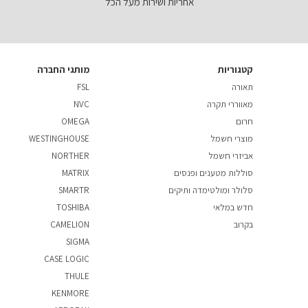
אחריות ושירות מעל הכל
קטגוריות
מותגי החברה
תאורה
FSL
מאווררי תקרה
NVC
חרום
OMEGA
מוצרי חשמל
WESTINGHOUSE
אביזרי חשמל
NORTHER
סוללות מטענים ופנסים
MATRIX
סלולר ומולטימדה ותיקים
SMARTR
חדש במלאי
TOSHIBA
בקרוב
CAMELION
SIGMA
CASE LOGIC
THULE
KENMORE