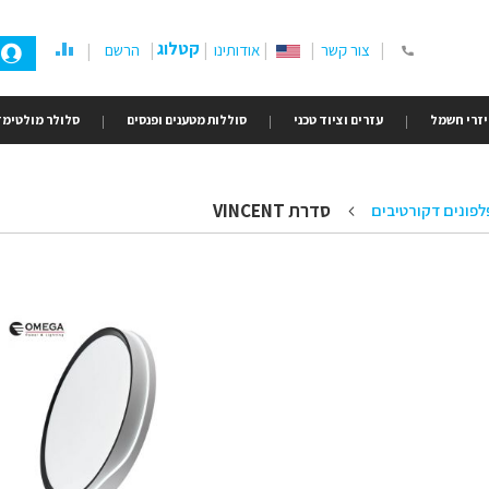
קטלוג
צור קשר
אודותינו
הרשם
זרי חשמל
עזרים וציוד טכני
סוללות מטענים ופנסים
סלולר מולטימד
סדרת VINCENT
לפונים דקורטיבים