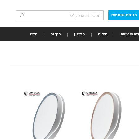
כניסת שותפים
חפש
חפש
יה ואבטחה
תיקים
מציאון
בקרוב
חדש