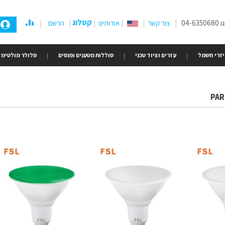
קטלוג
04-
צור קשר
אודותינו
הרשם
זרי חשמל
עזרים וציוד טכני
סוללות מטענים ופנסים
סלולר מולטימד
PAR