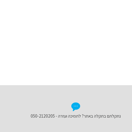
נתקלתם בתקלה באתר? לתמיכה ועזרה - 050-2120205