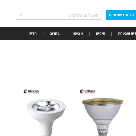
כניסת שותפים
חפש
חפש
יה ואבטחה
תיקים
מציאון
בקרוב
חדש