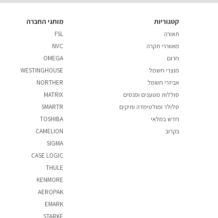
קטגוריות
מותגי החברה
תאורה
FSL
מאווררי תקרה
NVC
חרום
OMEGA
מוצרי חשמל
WESTINGHOUSE
אביזרי חשמל
NORTHER
סוללות מטענים ופנסים
MATRIX
סלולר ומולטימדה ותיקים
SMARTR
חדש במלאי
TOSHIBA
בקרוב
CAMELION
SIGMA
CASE LOGIC
THULE
KENMORE
AEROPAK
EMARK
STARKE