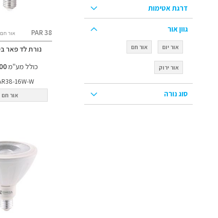
דרגת אטימות
גוון אור
PAR 38
אור חם
אור יום
אור חם
נורת לד פאר בסיס
כולל מע"מ
43.00 ₪
אור ירוק
AR38-16W-W
סוג נורה
אור חם