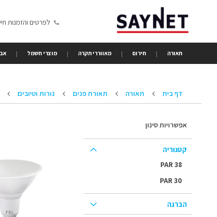
Skip
to
לפרטים והזמנות חייגו 6350680
Content
תאורה
חירום
מאווררי תקרה
מוצרי חשמל
אבי
דף בית
תאורה
תאורת פנים
נורות וטיובים
אפשרויות סינון
קטגוריה
PAR 38
PAR 30
הברגה