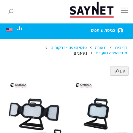
Skip
to
חפ
Content
כניסת שותפים
דף בית
תאורה
פנסי הצפה - זרקורים
נטענים
פנסי הצפה נטענים
סנן לפי