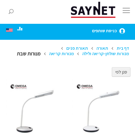
Skip
to
חפ
Content
כניסת שותפים
דף בית
תאורה
תאורת פנים
מנורות שבת
מנורות שולחן-קריאה ולילה
מנורות קריאה
סנן לפי