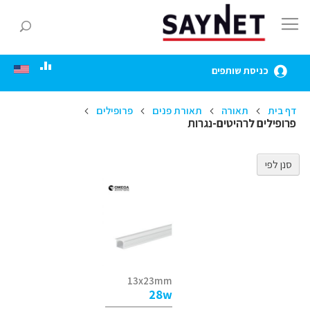
Skip
to
חפ
Content
כניסת שותפים
דף בית
תאורה
תאורת פנים
פרופילים
פרופילים לרהיטים-נגרות
סנן לפי
13x23mm
28w