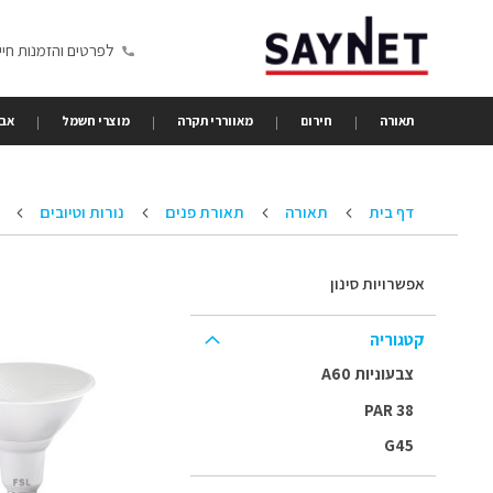
Skip
to
לפרטים והזמנות חייגו 6350680
Content
תאורה
חירום
מאווררי תקרה
מוצרי חשמל
אבי
דף בית
תאורה
תאורת פנים
נורות וטיובים
אפשרויות סינון
קטגוריה
צבעוניות A60
PAR 38
G45