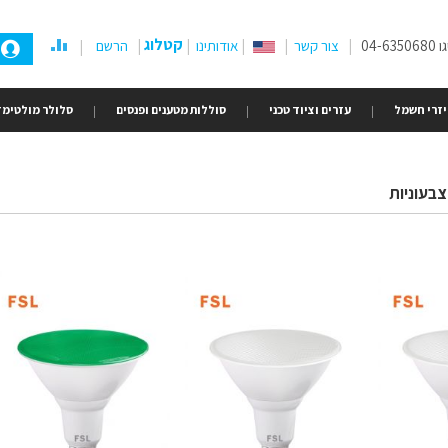
קטלוג
04-
צור קשר
אודותינו
הרשם
זרי חשמל
עזרים וציוד טכני
סוללות מטענים ופנסים
סלולר מולטימד
צבעוניות