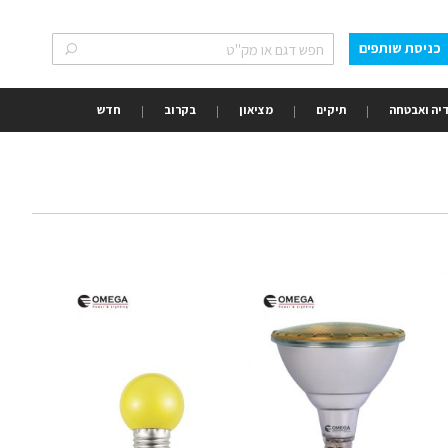
כניסת שותפים
חפש
חפש
יה ואבטחה
תיקים
מציאון
בקרוב
חדש