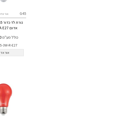
G45
אור אדו
אדום OMEGA E27
כולל מע"מ
11.00 ₪
5-3W-R-E27
אור אדו