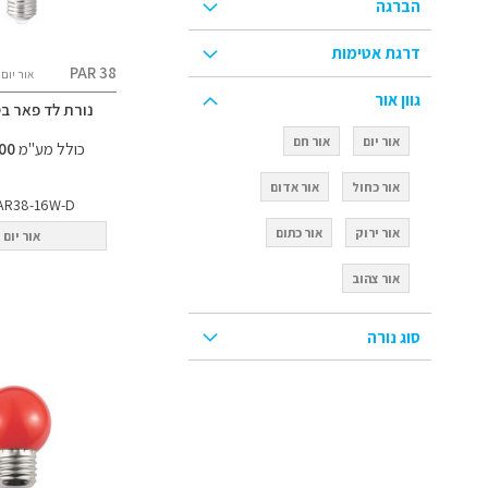
הברגה
דרגת אטימות
PAR 38
אור יום
גוון אור
נורת לד פאר בסיס
אור יום
אור חם
כולל מע"מ
43.00 ₪
אור כחול
אור אדום
AR38-16W-D
אור ירוק
אור כתום
אור יום
אור צהוב
סוג נורה