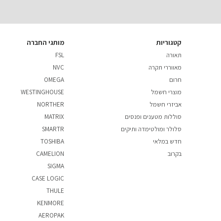
קטגוריות
מותגי החברה
תאורה
FSL
מאווררי תקרה
NVC
חרום
OMEGA
מוצרי חשמל
WESTINGHOUSE
אביזרי חשמל
NORTHER
סוללות מטענים ופנסים
MATRIX
סלולר ומולטימדה ותיקים
SMARTR
חדש במלאי
TOSHIBA
בקרוב
CAMELION
SIGMA
CASE LOGIC
THULE
KENMORE
AEROPAK