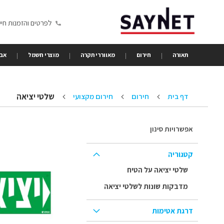
Skip
to
לפרטים והזמנות חייגו 6350680
Content
תאורה
חירום
מאווררי תקרה
מוצרי חשמל
אבי
שלטי יציאה
דף בית
חירום
חירום מקצועי
אפשרויות סינון
קטגוריה
שלטי יציאה על הטיח
מדבקות שונות לשלטי יציאה
דרגת אטימות