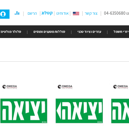
קטלוג
04-
צור קשר
אודותינו
הרשם
זרי חשמל
עזרים וציוד טכני
סוללות מטענים ופנסים
סלולר מולטימד