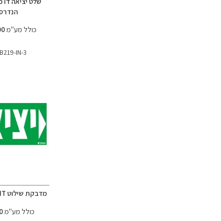
שלט יציאה דו כי
הנדרסו
כולל מע"מ
234.00 ₪
-B219-IN-3
מדבקת שילוט EXIT חץ ימינה
כולל מע"מ
12.00 ₪