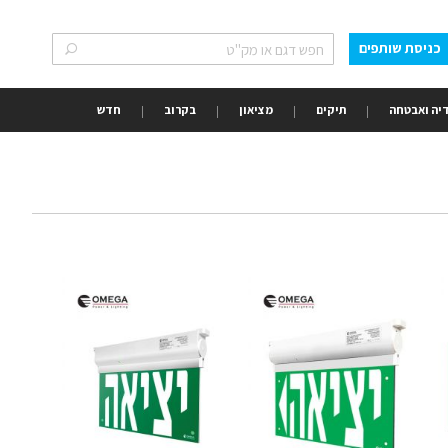
כניסת שותפים
חפש
חפש
יה ואבטחה
תיקים
מציאון
בקרוב
חדש