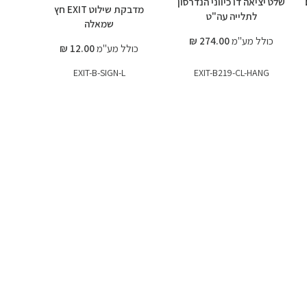
שלט יציאה דו כיווני הנדרסון
מדבקת שילוט EXIT חץ
לתלייה עה"ט
שמאלה
כולל מע"מ
274.00 ₪
כולל מע"מ
12.00 ₪
EXIT-B-SIGN-L
EXIT-B219-CL-HANG