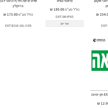
ווני שקוע
מיאמי IP65
שלט יציאה חד/דו כיווני דגם
ן
ברוקלין
כולל מע"מ
180.00 ₪
כולל מע"מ
173.00 ₪
EXIT-SM-IP65
אור יום
EXIT-B216-16L-3-EN
EXIT