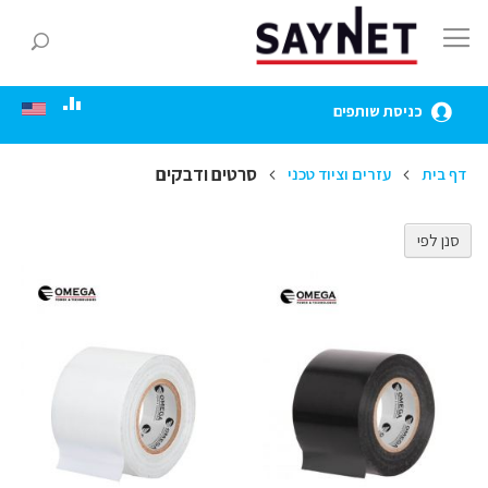
Skip
to
חפ
Content
כניסת שותפים
סרטים ודבקים
דף בית
עזרים וציוד טכני
סנן לפי