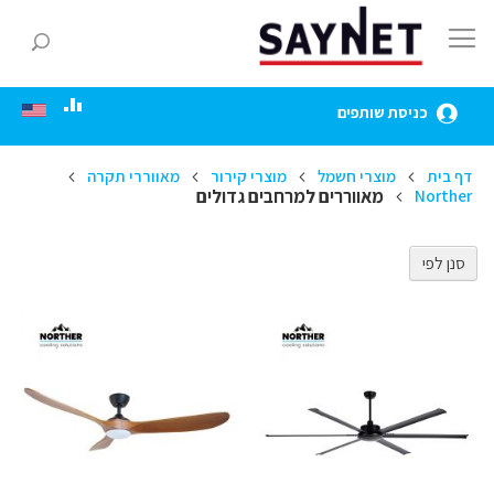
Skip
to
חפ
Content
כניסת שותפים
דף בית
מוצרי חשמל
מוצרי קירור
מאווררי תקרה
מאווררים למרחבים גדולים
Norther
סנן לפי