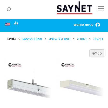
Skip
to
חפ
Content
כניסת שותפים
גופים
דף בית
תאורה
תאורה לתעשיה
תאורת סיסטם
סנן לפי