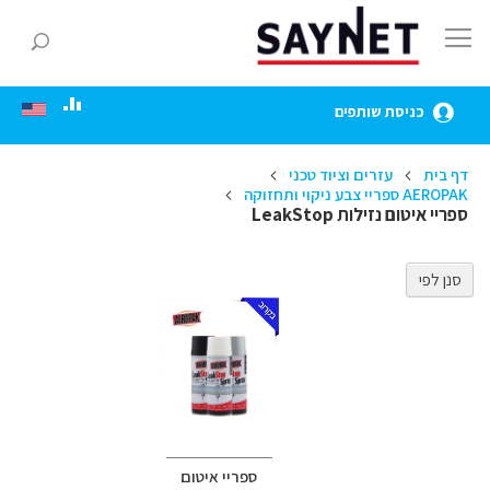
Skip
to
חפ
Content
כניסת שותפים
דף בית
עזרים וציוד טכני
AEROPAK ספריי צבע ניקוי ותחזוקה
ספריי איטום נזילות LeakStop
סנן לפי
ספריי איטום