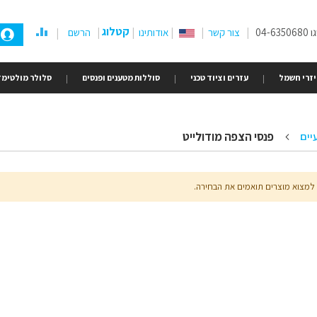
קטלוג
04-
צור קשר
אודותינו
הרשם
זרי חשמל
עזרים וציוד טכני
סוללות מטענים ופנסים
סלולר מולטימד
פנסי הצפה מודולייט
יים
 למצוא מוצרים תואמים את הבחירה.