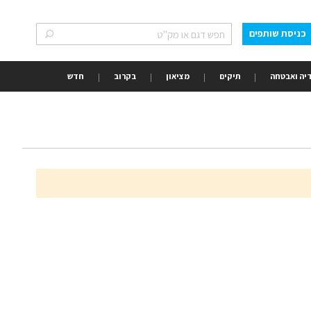
כניסת שותפים
חפש
חפש
יה ואבטחה
תיקים
מציאון
בקרוב
חדש