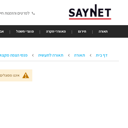
Skip
to
לפרטים והזמנות חייגו 6350680
Content
תאורה
חירום
מאווררי תקרה
מוצרי חשמל
אבי
דף בית
תאורה
תאורה לתעשיה
פנסי הצפה מקצוע
איננו מסוגלים