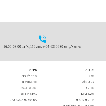
שירות לקוחות 04-6350680 שלוחה 112, א'-ה', 16:00-08:00
אודות
שירות
עלינו
שירות לקוחות
About us
צוות המכירות
צור קשר
הצהרת הנגשה
תקנון החברה
מימוש אחריות
מדיניות פרטיות
פינוי פסולת אלקטרונית
תקנון התקנות ווסטינגהאוס