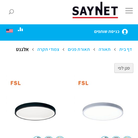
Skip
to
חפ
Content
כניסת שותפים
אלגנט
דף בית
תאורה
תאורת פנים
צמודי תקרה
סנן לפי