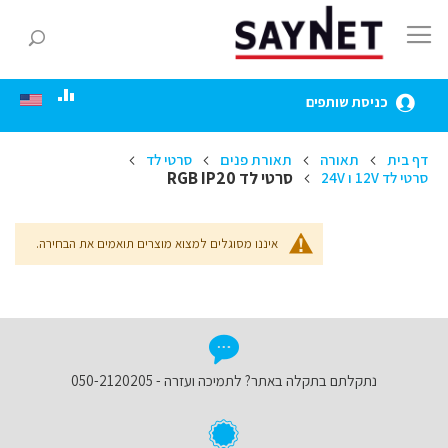
Skip
to
חפ
Content
כניסת שותפים
דף בית
תאורה
תאורת פנים
סרטי לד
סרטי לד RGB IP20
סרטי לד 12V ו 24V
איננו מסוגלים למצוא מוצרים תואמים את הבחירה.
נתקלתם בתקלה באתר? לתמיכה ועזרה - 050-2120205