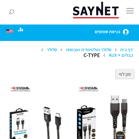
Skip
to
חפ
Content
כניסת שותפים
דף בית
סלולר מולטימדיה ואבטחה
סלולר
C-TYPE
כבלים + AUX
סנן לפי