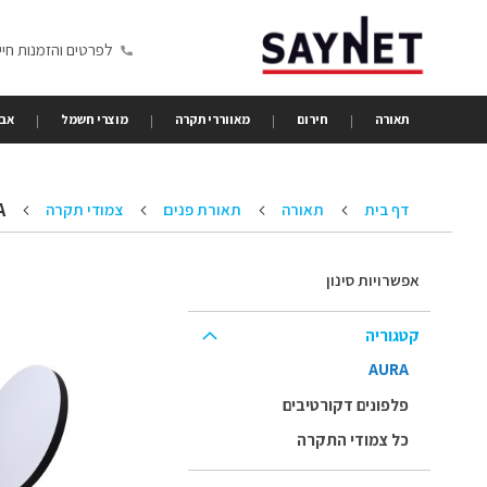
Skip
to
לפרטים והזמנות חייגו 6350680
Content
תאורה
חירום
מאווררי תקרה
מוצרי חשמל
אבי
A
דף בית
תאורה
תאורת פנים
צמודי תקרה
אפשרויות סינון
קטגוריה
AURA
פלפונים דקורטיבים
כל צמודי התקרה