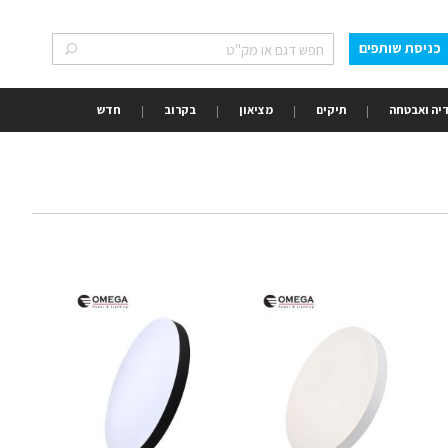
כניסת שותפים
חפש
חפש
יה ואבטחה
תיקים
מציאון
בקרוב
חדש