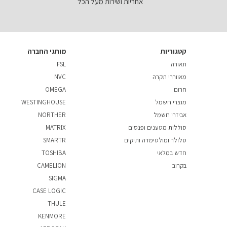
אחריות ושירות מעל הכל
קטגוריות
מותגי החברה
תאורה
FSL
מאווררי תקרה
NVC
חרום
OMEGA
מוצרי חשמל
WESTINGHOUSE
אביזרי חשמל
NORTHER
סוללות מטענים ופנסים
MATRIX
סלולר ומולטימדה ותיקים
SMARTR
חדש במלאי
TOSHIBA
בקרוב
CAMELION
SIGMA
CASE LOGIC
THULE
KENMORE