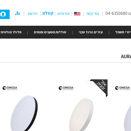
קטלוג
04-
צור קשר
אודותינו
הרשם
זרי חשמל
עזרים וציוד טכני
סוללות מטענים ופנסים
סלולר מולטימד
AUR