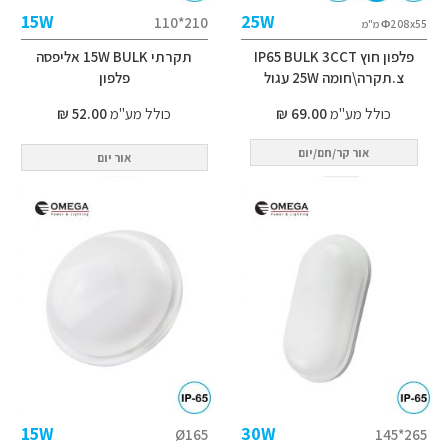
15W
25W
210*110
Ф208x55 מ"מ
פלפון חוץ IP65 BULK 3CCT
‭הספילא 15W BULK יתרקת
צ.תקרה\חומה 25W עגול
ןופלפ‬
כולל מע"מ
69.00 ₪
כולל מע"מ
52.00 ₪
אור קר/חם/יום
אור יום
15W
30W
Ø165
265*145