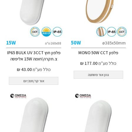
15W
50W
ø385x50mm
160x88 מ"מ
פלפון MONO 50W CCT
פלפון חוץ IP65 BULK UV 3CCT
צ.תקרה\חומה 15W אליפסה
כולל מע"מ
177.00 ₪
כולל מע"מ
43.00 ₪
גוון אור משתנה
אור קר/חם/יום