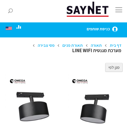
Skip
to
חפ
Content
כניסת שותפים
דף בית
תאורה
תאורת פנים
פסי צבירה
מערכת מגנטית LINE WIFI
סנן לפי