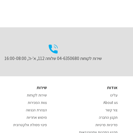
שירות לקוחות 04-6350680 שלוחה 112, א'-ה', 16:00-08:00
אודות
שירות
עלינו
שירות לקוחות
About us
צוות המכירות
צור קשר
הצהרת הנגשה
תקנון החברה
מימוש אחריות
מדיניות פרטיות
פינוי פסולת אלקטרונית
תקנון התקנות ווסטינגהאוס