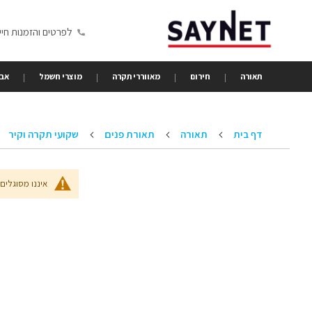
Skip
to
לפרטים והזמנות חייגו 6350680
Content
תאורה
חירום
מאווררי תקרה
מוצרי חשמל
אבי
דף בית
תאורה
תאורת פנים
שקועי תקרה וקיר
איננו מסוגלים