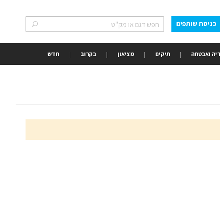
כניסת שותפים
חפש
חפש
יה ואבטחה
תיקים
מציאון
בקרוב
חדש