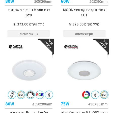
80W
60W
505X90mm
505X90mm
צמוד תקרה דקורטיבי MOON
דגם Moon גוון אור משתנה +
CCT
שלט
כולל מע"מ
376.00 ₪
כולל מע"מ
373.00 ₪
גוון אור משתנה
גוון אור משתנה
80W
75W
ø550x80mm
490X80 mm
פלפון MELODY עם רמקול מובנה
פלפון Brilliant עם תאורת