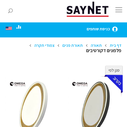
Skip
to
חפ
Content
כניסת שותפים
דף בית
תאורה
תאורת פנים
צמודי תקרה
פלפונים דקורטיבים
סנן לפי