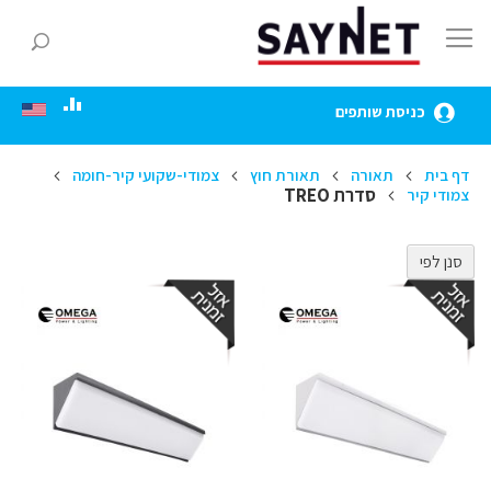
Skip
to
חפ
Content
כניסת שותפים
דף בית
תאורה
תאורת חוץ
צמודי-שקועי קיר-חומה
סדרת TREO
צמודי קיר
סנן לפי