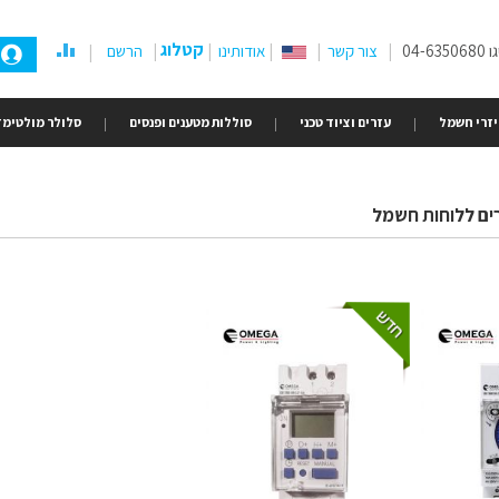
קטלוג
04-
צור קשר
אודותינו
הרשם
זרי חשמל
עזרים וציוד טכני
סוללות מטענים ופנסים
סלולר מולטימד
ים ללוחות חשמל