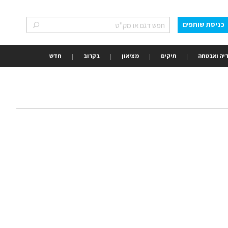
כניסת שותפים
חפש
חפש
יה ואבטחה
תיקים
מציאון
בקרוב
חדש