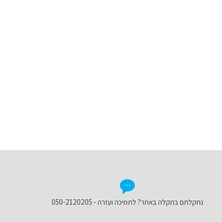
נתקלתם בתקלה באתר? לתמיכה ועזרה - 050-2120205