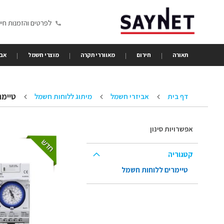
Skip
to
לפרטים והזמנות חייגו 6350680
Content
תאורה
חירום
מאווררי תקרה
מוצרי חשמל
אבי
טיימר
דף בית
אביזרי חשמל
מיתוג ללוחות חשמל
אפשרויות סינון
קטגוריה
טיימרים ללוחות חשמל