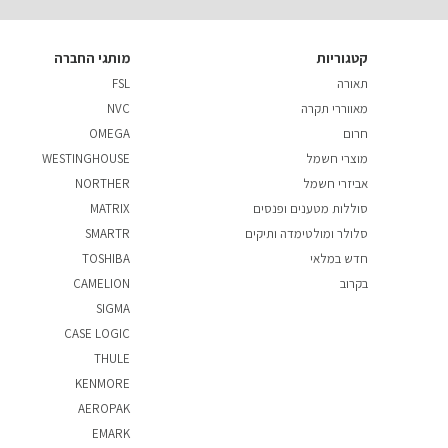
קטגוריות
מותגי החברה
תאורה
FSL
מאווררי תקרה
NVC
חרום
OMEGA
מוצרי חשמל
WESTINGHOUSE
אביזרי חשמל
NORTHER
סוללות מטענים ופנסים
MATRIX
סלולר ומולטימדה ותיקים
SMARTR
חדש במלאי
TOSHIBA
בקרוב
CAMELION
SIGMA
CASE LOGIC
THULE
KENMORE
AEROPAK
EMARK