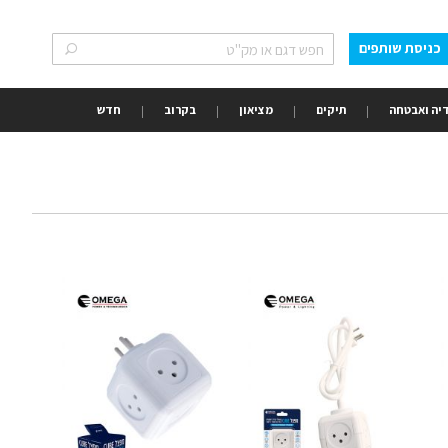
כניסת שותפים
חפש
חפש
יה ואבטחה
תיקים
מציאון
בקרוב
חדש