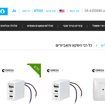
קטלוג
04-
צור קשר
אודותינו
הרשם
זרי חשמל
עזרים וציוד טכני
סוללות מטענים ופנסים
סלולר מולטימד
כל רבי השקע והאביזרים
ים