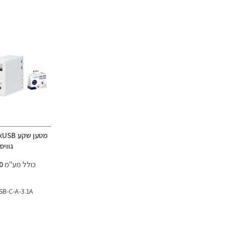
גוויס
כולל מע"מ
77.00 ₪
B-C-A-3.1A