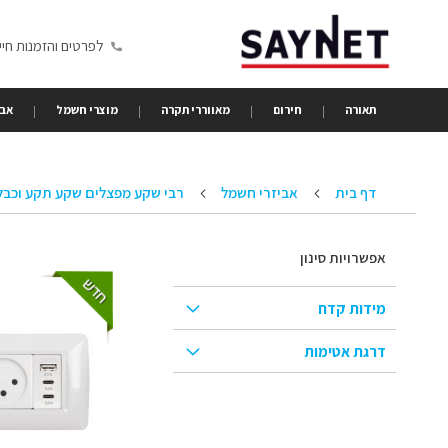
Skip
to
לפרטים והזמנות חייגו 6350680
Content
תאורה
חירום
מאווררי תקרה
מוצרי חשמל
אבי
דף בית
אביזרי חשמל
רבי שקע מפצלים שקע תקע וכבל
אפשרויות סינון
מידות קדח
דרגת אטימות