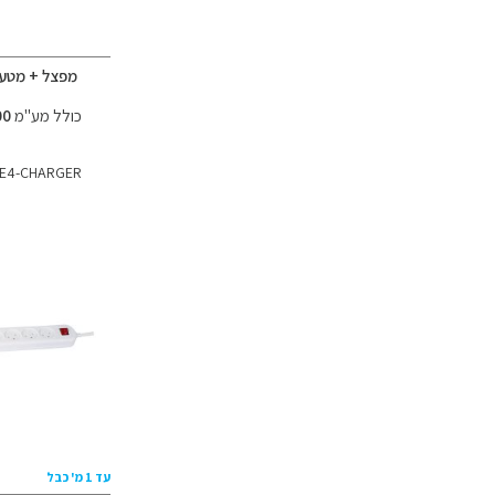
מפצל + מטען UBE
כולל מע"מ
113.00 ₪
E4-CHARGER
עד 1 מ' כבל