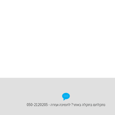
נתקלתם בתקלה באתר? לתמיכה ועזרה - 050-2120205