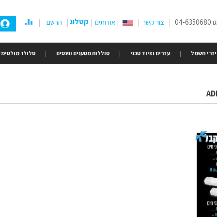
קטלוג
04-
צור קשר
אודותינו
הרשם
זרי חשמל
עזרים וציוד טכני
סוללות מטענים ופנסים
סלולר מולטימד