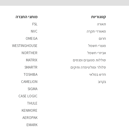
קטגוריות
מותגי החברה
תאורה
FSL
מאווררי תקרה
NVC
חרום
OMEGA
מוצרי חשמל
WESTINGHOUSE
אביזרי חשמל
NORTHER
סוללות מטענים ופנסים
MATRIX
סלולר ומולטימדה ותיקים
SMARTR
חדש במלאי
TOSHIBA
בקרוב
CAMELION
SIGMA
CASE LOGIC
THULE
KENMORE
AEROPAK
EMARK