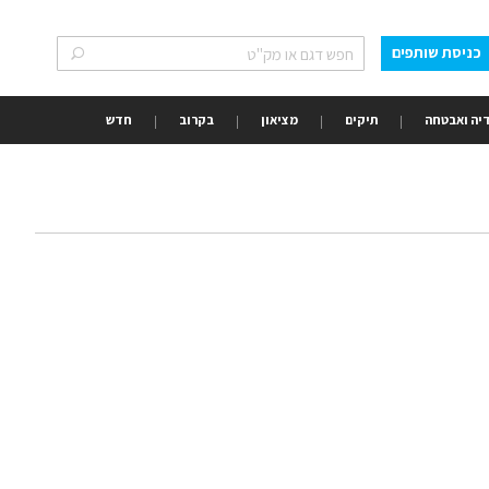
כניסת שותפים
חפש
חפש
יה ואבטחה
תיקים
מציאון
בקרוב
חדש