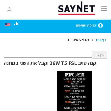
Skip
to
חפ
Content
כניסת שותפים
מבצע טיובים
דף בית
סנן לפי
קנה טויב 26W T5 FSL וקבל את השני במתנה