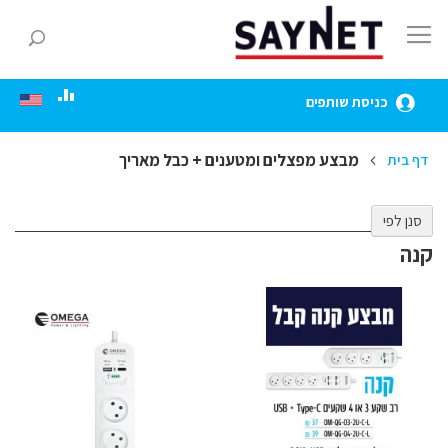
Skip
to
חפ
Content
כניסת שותפים
מבצע מפצלים ומטענים + כבל מאריך
דף בית
סנן לפי
קנה