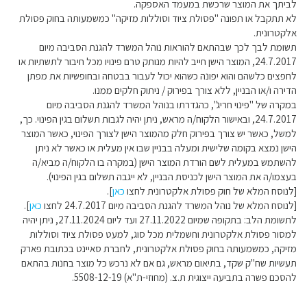
לביתך את המוצר שרכשת במעמד האספקה.
לא תתקבל או תפונה "פסולת ציוד וסוללות מזיקה" כמשמעותה בחוק פסולת
אלקטרונית.
תשומת לבך לכך שבהתאם להוראות נוהל המשרד להגנת הסביבה מיום
24.7.2017, המוצר הישן חייב להיות מנותק טרם פינויו מכל חיבור לתשתיות או
לחפצים כלשהם והוא יפונה כשהוא יכול לעבור בבטחה ובחופשיות את מפתן
הדירה ו/או הבניין, ללא צורך בפירוק / ניתוק חלקים ממנו.
במקרה של "פינוי חריג", כהגדרתו בנוהל המשרד להגנת הסביבה מיום
24.7.2017, ובאישור הלקוח/ה מראש, ניתן יהיה לגבות תשלום בגין הפינוי. כך,
למשל, כאשר יש צורך בפירוק חלק מהמוצר הישן לצורך הפינוי, כאשר המוצר
הישן נמצא בקומה שלישית ומעלה בבניין שבו אין מעלית או כאשר לא ניתן
להשתמש במעלית לשם הורדת המוצר הישן (במקרה בו הלקוח/ה מביא/ה
בעצמו/ה את המוצר הישן לכניסת הבניין, לא ייגבה תשלום בגין הפינוי).
[לנוסח המלא של חוק פסולת אלקטרונית לחצו
כאן
].
[לנוסח המלא של נוהל המשרד להגנת הסביבה מיום 24.7.2017 לחצו
כאן
].
לתשומת הלב: בתקופה שמיום 27.11.2022 ועד ליום 27.11.2024, ניתן יהיה
למסור פסולת אלקטרונית וחשמלית מכל סוג, למעט פסולת ציוד וסוללות
מזיקה, כמשמעותה בחוק פסולת אלקטרונית, לחברת סאיינט בכתובת פארק
תעשיות שח"ק שקד, בתיאום מראש, גם אם לא נרכש כל מוצר בחנות בהתאם
להסכם פשרה בתביעה ייצוגית ת.צ. (מחוזי-ת"א) 5508-12-19.