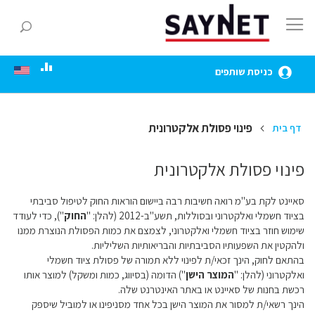
Skip
to
חפ
Content
כניסת שותפים
פינוי פסולת אלקטרונית
דף בית
פינוי פסולת אלקטרונית
סאיינט לקת בע"מ רואה חשיבות רבה ביישום הוראות החוק לטיפול סביבתי
בציוד חשמלי ואלקטרוני ובסוללות, תשע"ב-2012 (להלן: "
החוק
"), כדי לעודד
שימוש חוזר בציוד חשמלי ואלקטרוני, לצמצם את כמות הפסולת הנוצרת ממנו
ולהקטין את השפעותיו הסביבתיות והבריאותיות השליליות.
בהתאם לחוק, הינך זכאי/ת לפינוי ללא תמורה של פסולת ציוד חשמלי
ואלקטרוני (להלן: "
המוצר הישן
") הדומה (בסיווג, כמות ומשקל) למוצר אותו
רכשת בחנות של סאיינט או באתר האינטרנט שלה.
הינך רשאי/ת למסור את המוצר הישן בכל אחד מסניפינו או למוביל שיספק